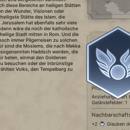
h diese Bereiche an heiligen Stätten
en der Wunder, Visionen oder
eiligste Stätte des Islam, die
 Jerusalem hat ebenfalls sehr viele
d dann wäre da noch der katholische
heilige Stadt mitten in Rom. Und die
Eigens
ch immer Pilgerreisen zu solchen
für sind die Moslems, die nach Mekka
Ersetzt durch
u sogenannten Haddsch werden, die
für beten, einmal den Goldenen
zu besuchen oder der inbrünstige
Lawra
hlten Volks, den Tempelberg zu
+1
Punkt des 
Prophet" pro Run
Anziehungskraft 
Geländefelder: 1
Nachbarschaft
+2
Glauben du