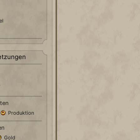
el
etzungen
e
ten
Produktion
en
Gold