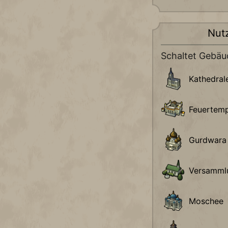
Nut
Schaltet Gebäud
Kathedral
Feuertemp
Gurdwara
Versamml
Moschee