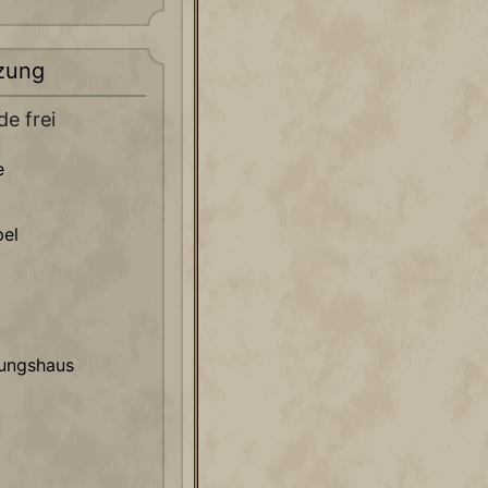
zung
e frei
e
el
ungshaus