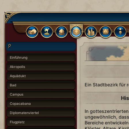
Einführung
Akropolis
Aquädukt
Ein Stadtbezirk für r
Bad
Campus
His
Copacabana
In gotteszentrierten 
Diplomatenviertel
ungewöhnlich, dass s
Flugplatz
Bereiche entwickeln
Klöster, Altare, Ki