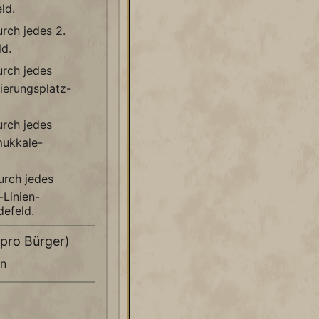
ld.
rch jedes 2.
d.
rch jedes
ierungsplatz-
rch jedes
ukkale-
rch jedes
Linien-
efeld.
(pro Bürger)
n