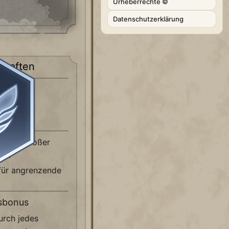
Urheberrechte ©
Datenschutzerklärung
chaften
Typs "Großer
de.
für angrenzende
sbonus
rch jedes