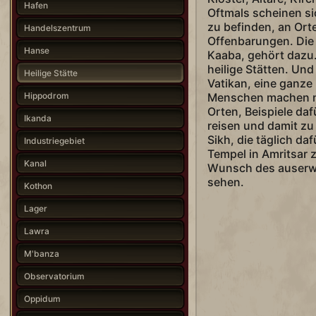
Hafen
Oftmals scheinen sic
zu befinden, an Ort
Handelszentrum
Offenbarungen. Die h
Hanse
Kaaba, gehört dazu.
heilige Stätten. Un
Heilige Stätte
Vatikan, eine ganze 
Hippodrom
Menschen machen no
Orten, Beispiele da
Ikanda
reisen und damit z
Sikh, die täglich da
Industriegebiet
Tempel in Amritsar 
Kanal
Wunsch des auserwä
sehen.
Kothon
Lager
Lawra
M'banza
Observatorium
Oppidum