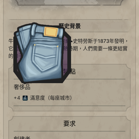
歷史背景
牛仔褲由雅各•大衛斯和李維•史特勞斯于1873年發明，
它的產生是因為西部淘金熱時期，人們需要一條更結實
的褲子。
特點
奢侈品
+4
滿意度（每座城市）
要求