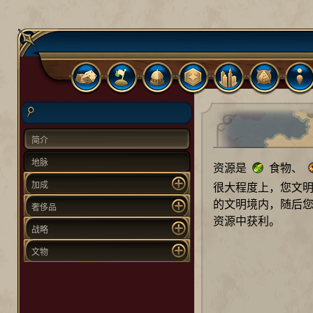
简介
地脉
资源是
食物、
加成
很大程度上，您文
的文明境内，随后您
奢侈品
资源中获利。
战略
文物