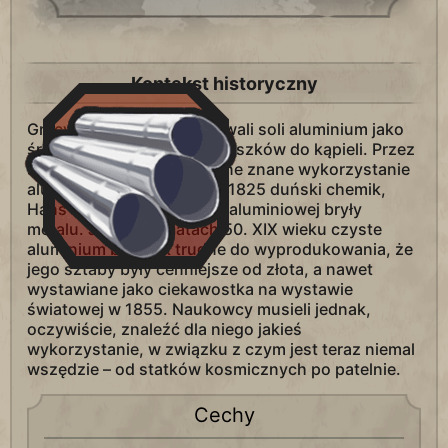
Kontekst historyczny
Grecy oraz Rzymianie używali soli aluminium jako
środków ściągających i proszków do kąpieli. Przez
stulecia pozostało to jedyne znane wykorzystanie
aluminium, dopóki w roku 1825 duński chemik,
Hans Orsted, nie stworzył aluminiowej bryły
metalu. Jeszcze w latach 50. XIX wieku czyste
aluminium było tak trudne do wyprodukowania, że
jego sztaby były cenniejsze od złota, a nawet
wystawiane jako ciekawostka na wystawie
światowej w 1855. Naukowcy musieli jednak,
oczywiście, znaleźć dla niego jakieś
wykorzystanie, w związku z czym jest teraz niemal
wszędzie – od statków kosmicznych po patelnie.
Cechy