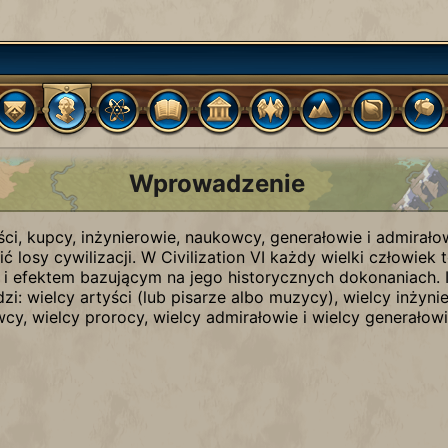
Wprowadzenie
ści, kupcy, inżynierowie, naukowcy, generałowie i admirałow
 losy cywilizacji. W Civilization VI każdy wielki człowiek
i efektem bazującym na jego historycznych dokonaniach. I
zi: wielcy artyści (lub pisarze albo muzycy), wielcy inżyni
cy, wielcy prorocy, wielcy admirałowie i wielcy generałowi