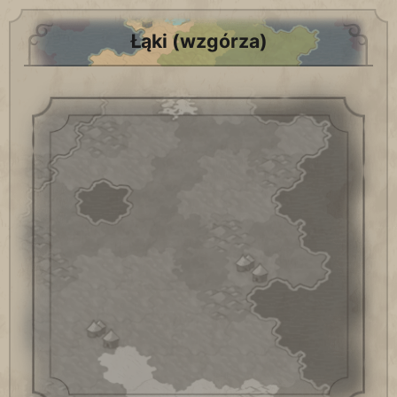
Łąki (wzgórza)