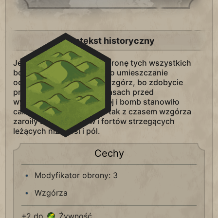
Kontekst historyczny
Jedynym sposobem na obronę tych wszystkich
bogactw w razie ataku było umieszczanie
oddziałów na szczytach wzgórz, bo zdobycie
przewagi wysokości w czasach przed
wynalezieniem broni palnej i bomb stanowiło
całkiem niezłą strategię. I tak z czasem wzgórza
zaroiły się od zamków i fortów strzegących
leżących niżej wsi i pól.
Cechy
Modyfikator obrony: 3
Wzgórza
+2 do
Żywność