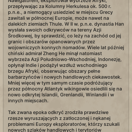
Nawigatorem, eksplorował wybrzeże Afryki,
przepływając za Kolumny Herkulesa ok. 500 r.
p.n.e., a niemogący usiedzieć w miejscu Grecy
zawitali w północnej Europie, może nawet na
dalekich ziemiach Thule. W II w. p.n.e. dynastia Han
wysłała swoich odkrywców na tereny Azji
Środkowej, by sprawdzić, co leży na zachód od jej
granic i obszarów opanowanych przez
wojowniczych konnych nomadów. Wiele lat później
chiński admirał Zheng He minął natomiast
wybrzeża Azji Południowo-Wschodniej, Indonezję,
opłynął Indie i podążył wzdłuż wschodniego
brzegu Afryki, obserwując obszary pełne
barbarzyńców i nowych handlowych ciekawostek.
Mniej więcej w tym samym czasie podróżujący
przez północny Atlantyk wikingowie osiedlili się na
nowo odkrytej Islandii, Grenlandii, Winlandii i w
innych miejscach.
Tak zwana epoka odkryć zrodziła prawdziwe
rzesze wyruszających z zatłoczonej i nękanej
problemami Europy eksploratorów, którzy szukali
nowych szlaków handlowych i terytoriów