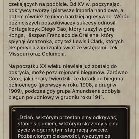
czekających na podbicie. Od XV w. poczynając,
odkrywcy tworzyli pierwsze imperia handlowe, a
potem również te nieco bardziej agresywne. Wśród
późniejszych poszukiwaczy sukcesy odnosili
Portugalczyk Diego Cao, który ruszył w górę
Konga, Hiszpan Francisco de Orellana, który
spłynął Amazonką, czy też Lewis i Clark, których
ekspedycja zapoznała świat ze wstęgami rzek
Missouri oraz Columbia.
Na początku XX wieku niewiele już zostało do
odkrycia, może poza rejonami biegunów. Zarówno
Cook, jak i Peary twierdzili, że dotarli do bieguna
północnego (pierwszy w roku 1908, a drugi w
1909), podczas gdy grupa Amundsena zdobyła
biegun południowy w grudniu roku 1911.
„Dzień, w którym przestaniemy odkrywać,
stanie się dniem, w którym skażemy się na
życie w ogarniętym stagnacją świecie.
Pozbawionym ciekawości, wyzutym ze