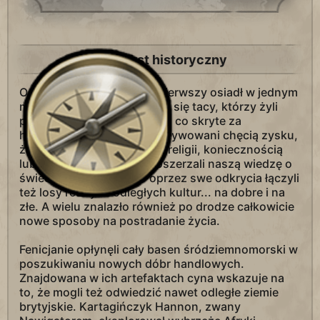
Kontekst historyczny
Od kiedy człowiek po raz pierwszy osiadł w jednym
miejscu, zawsze znajdowali się tacy, którzy żyli
pragnieniem poznania tego, co skryte za
horyzontem. Odkrywcy motywowani chęcią zysku,
żądzą przygody, nakazami religii, koniecznością
lub czystą ciekawością poszerzali naszą wiedzę o
świecie i jego cudach. Poprzez swe odkrycia łączyli
też losy różnych odległych kultur... na dobre i na
złe. A wielu znalazło również po drodze całkowicie
nowe sposoby na postradanie życia.
Fenicjanie opłynęli cały basen śródziemnomorski w
poszukiwaniu nowych dóbr handlowych.
Znajdowana w ich artefaktach cyna wskazuje na
to, że mogli też odwiedzić nawet odległe ziemie
brytyjskie. Kartagińczyk Hannon, zwany