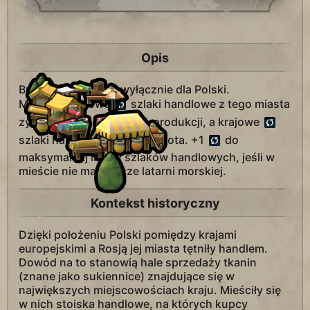
Opis
Budowla dostępna wyłącznie dla Polski.
Międzynarodowe
szlaki handlowe z tego miasta
zyskują premię +2 do
produkcji, a krajowe
szlaki handlowe +4 do
złota. +1
do
maksymalnej liczby szlaków handlowych, jeśli w
mieście nie ma jeszcze latarni morskiej.
Kontekst historyczny
Dzięki położeniu Polski pomiędzy krajami
europejskimi a Rosją jej miasta tętniły handlem.
Dowód na to stanowią hale sprzedaży tkanin
(znane jako sukiennice) znajdujące się w
największych miejscowościach kraju. Mieściły się
w nich stoiska handlowe, na których kupcy