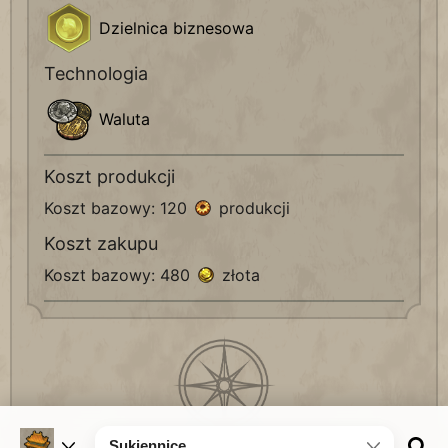
Dzielnica biznesowa
Technologia
Waluta
Koszt produkcji
Koszt bazowy: 120
produkcji
Koszt zakupu
Koszt bazowy: 480
złota
Sukiennice