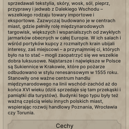
sprzedawali tekstylia, skóry, wosk, sól, pieprz,
przyprawy i jedwab z Dalekiego Wschodu –
wszelkiego rodzaju towary importowe i
eksportowe. Zazwyczaj budowano je w centrach
miast, gdzie pełniły rolę międzynarodowych
targowisk, większych i wspanialszych od zwykłych
jarmarków obecnych w całej Europie. W ich salach i
wśród portyków kupcy z rozmaitych krain ubijali
interesy, zaś miejscowi – a przynajmniej ci, których
było na to stać – mogli zaopatrzyć się we wszelkie
dobra luksusowe. Najstarsze i największe w Polsce
są Sukiennice w Krakowie, które po pożarze
odbudowano w stylu renesansowym w 1555 roku.
Stanowiły one ważne centrum handlu
międzynarodowego na linii wschód-zachód aż do
końca XVI wieku (dziś sprzedaje się tam przekąski i
pamiątki dla turystów). Budynki tego typu były też
ważną częścią wielu innych polskich miast,
wspierając rozwój handlowy Poznania, Wrocławia
czy Torunia.
Cechy