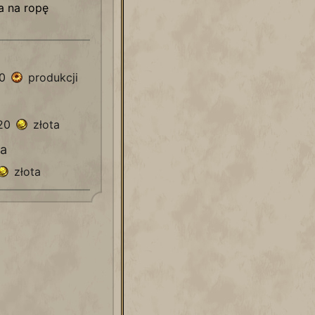
a na ropę
80
produkcji
920
złota
ia
złota