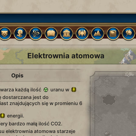
Elektrownia atomowa
Opis
warza każdą ilość
uranu w
ę dostarczana jest do
iast znajdujących się w promieniu 6
energii.
ery bardzo małą ilość CO2.
u elektrownia atomowa starzeje