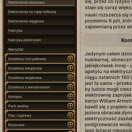
się, przez co ryzyk
Elektrownia atomowa
staje się coraz więk
Elektrownia na ropę naftową
nauki rozszerza się 
promieniu 6 pól, któr
Elektrownia węglowa
zapewnianą przez el
Fabryka
Kon
Fabryka elektroniki
Warsztat
Jedynym celem istnie
Dzielnica rozrywkowa
nuklearnej, słoneczn
jakiejkolwiek innej –
Dzielnica świątynna
apetytu na elektryczn
ciągu ostatnich 160 
Dzielnica wojskowa
jest ta sama – przeks
Dzielnica z aerodromem
by ludzie mogli cies
elektrownię zaproje
Kampus
baron William Armst
Park wodny
bawili się z prądem 
jeziora obracała dyn
Plac rządowy
elektryczność zasila
podgrzewacze wody, 
Rezerwat
jego leżącej nieopod