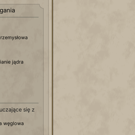
gania
 przemysłowa
anie jądra
czające się z
ia węglowa