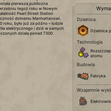
stała pierwsza publiczna
Wyma
 wrześniu tegoż roku w Nowym
ałalność Pearl Street Station
ryczność dolnemu Manhattanowi.
Dzielnica
 roku, było już za późno – ludzie
atła elektrycznego i dziś w samych
Dzielnica
oczonych działa ponad 7300
Technologia
Rozszczepi
atomu
Budowla
Fabryka
Wzajemnie wyklu
Elektrown