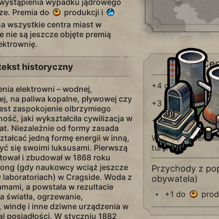
o wystąpienia wypadku jądrowego
sze. Premia do
produkcji i
na wszystkie centra miast w
e nie są jeszcze objęte premią
ektrownię.
Ce
tekst historyczny
+4 do
produkc
nia elektrowni – wodnej,
ej, na paliwa kopalne, pływowej czy
+3 do
nauki
 jest zaspokojenie olbrzymiego
ość, jaki wykształciła cywilizacja w
+1 miejsce na
lat. Niezależnie od formy zasada
ztałcać jedną formę energii w inną,
Wielki inżynier - 
zyć się swoimi luksusami. Pierwszą
turę: +1
ktował i zbudował w 1868 roku
rong (gdy naukowcy wciąż jeszcze
Przychody z pop
w laboratoriach) w Cragside. Woda z
obywatela)
amami, a powstała w rezultacie
+1 do
prod
ła światła, ogrzewanie,
windę i inne dziwne urządzenia w
al posiadłości. W styczniu 1882