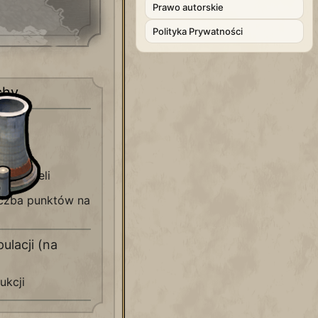
Prawo autorskie
Polityka Prywatności
chy
ji
obywateli
liczba punktów na
ulacji (na
ukcji