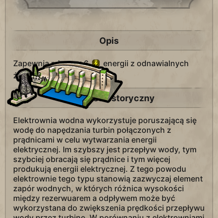
Opis
Zapewnia miastu +6
energii z odnawialnych
źródeł wodnych.
Kontekst historyczny
Elektrownia wodna wykorzystuje poruszającą się
wodę do napędzania turbin połączonych z
prądnicami w celu wytwarzania energii
elektrycznej. Im szybszy jest przepływ wody, tym
szybciej obracają się prądnice i tym więcej
produkują energii elektrycznej. Z tego powodu
elektrownie tego typu stanowią zazwyczaj element
zapór wodnych, w których różnica wysokości
między rezerwuarem a odpływem może być
wykorzystana do zwiększenia prędkości przepływu
wody przez turbinę. W porównaniu z elektrowniami