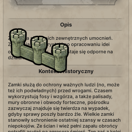
Opis
Zwiększa siłę twoich zewnętrznych umocnień.
Zapewnia 2
turystyki po opracowaniu idei
ochrony przyrody. Miasto staje się odporne na
działanie taranów.
Kontekst historyczny
Zamki służą do ochrony ważnych ludzi (no, może
też ich podwładnych) przed wrogami. Czasem
wykorzystują fosy i wzgórza, a także palisady,
mury obronne i obwody forteczne, pośrodku
zazwyczaj znajduje się twierdza na wypadek,
gdyby sprawy poszły bardzo źle. Wielkie zamki
stanowiły schronienie ostatniej szansy w czasach
niepokojów. Ze ścian i wież pełni zapału obrońcy
potrafili zsyłać na agresora śmierć. Ten zaś z kolei,