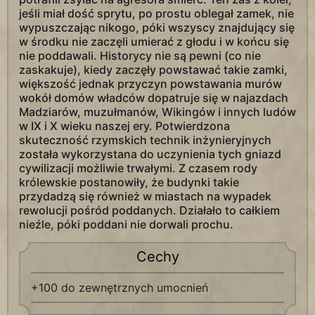
jeśli miał dość sprytu, po prostu oblegał zamek, nie
wypuszczając nikogo, póki wszyscy znajdujący się
w środku nie zaczęli umierać z głodu i w końcu się
nie poddawali. Historycy nie są pewni (co nie
zaskakuje), kiedy zaczęły powstawać takie zamki,
większość jednak przyczyn powstawania murów
wokół domów władców dopatruje się w najazdach
Madziarów, muzułmanów, Wikingów i innych ludów
w IX i X wieku naszej ery. Potwierdzona
skuteczność rzymskich technik inżynieryjnych
została wykorzystana do uczynienia tych gniazd
cywilizacji możliwie trwałymi. Z czasem rody
królewskie postanowiły, że budynki takie
przydadzą się również w miastach na wypadek
rewolucji pośród poddanych. Działało to całkiem
nieźle, póki poddani nie dorwali prochu.
Cechy
+100 do zewnętrznych umocnień