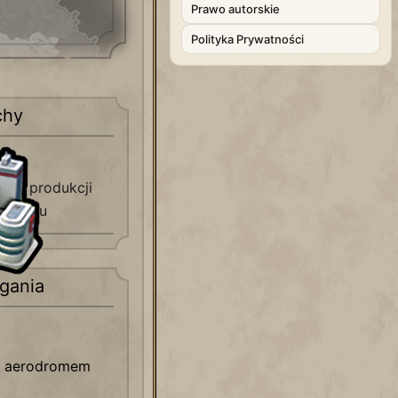
Prawo autorskie
Polityka Prywatności
chy
ji
o
produkcji
sileniu
gania
 z aerodromem