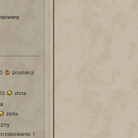
nsowany
80
produkcji
920
złota
ia
złota
czny
trzebowanie: 1