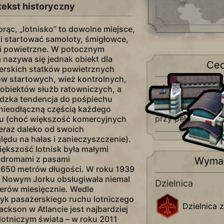
tekst historyczny
orąc, „lotnisko” to dowolne miejsce,
i startować samoloty, śmigłowce,
tki powietrzne. W potocznym
 nazywa się jednak obiekt dla
Ce
erskich statków powietrznych
ów startowych, wież kontrolnych,
+4 do
produkc
 obiektów służb ratowniczych, a
dzka tendencja do pośpiechu
Dodatkowo +2 d
 nieodłączną częścią każdego
przy pełnym
za
zu (choć większość komercyjnych
 teraz daleko od swoich
ędu na hałas i zanieczyszczenie).
iększość lotnisk była małymi
odromami z pasami
Wyma
 650 metrów długości. W roku 1939
w Nowym Jorku obsługiwała niemal
Dzielnica
żerów miesięcznie. Wedle
yk pasażerskiego ruchu lotniczego
Dzielnica
ackson w Atlancie jest najbardziej
otniczym świata – w roku 2011