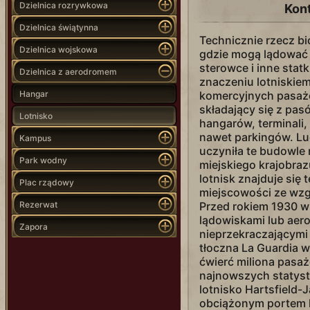
Dzielnica rozrywkowa
Kon
Dzielnica świątynna
Technicznie rzecz bi
Dzielnica wojskowa
gdzie mogą lądować 
sterowce i inne sta
Dzielnica z aerodromem
znaczeniu lotniskiem
Hangar
komercyjnych pasaż
składający się z pas
Lotnisko
hangarów, terminali,
nawet parkingów. Lu
Kampus
uczyniła te budowle
Park wodny
miejskiego krajobra
lotnisk znajduje się
Plac rządowy
miejscowości ze wzgl
Rezerwat
Przed rokiem 1930 w
lądowiskami lub aer
Zapora
nieprzekraczającymi
tłoczna La Guardia 
ćwierć miliona pasa
najnowszych statyst
lotnisko Hartsfield-J
obciążonym portem l