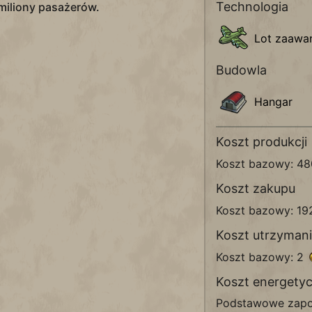
Technologia
miliony pasażerów.
Lot zaawa
Budowla
Hangar
Koszt produkcji
Koszt bazowy: 4
Koszt zakupu
Koszt bazowy: 1
Koszt utrzyman
Koszt bazowy: 2
Koszt energety
Podstawowe zapo