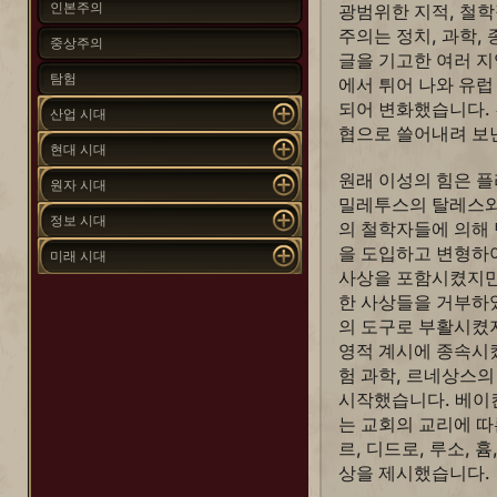
인본주의
광범위한 지적, 철학
주의는 정치, 과학,
중상주의
글을 기고한 여러 
탐험
에서 튀어 나와 유
되어 변화했습니다.
산업 시대
협으로 쓸어내려 보
현대 시대
원래 이성의 힘은 플
원자 시대
밀레투스의 탈레스와
정보 시대
의 철학자들에 의해
을 도입하고 변형하여
미래 시대
사상을 포함시켰지만
한 사상들을 거부하
의 도구로 부활시켰
영적 계시에 종속시켰
험 과학, 르네상스
시작했습니다. 베이
는 교회의 교리에 
르, 디드로, 루소, 
상을 제시했습니다.