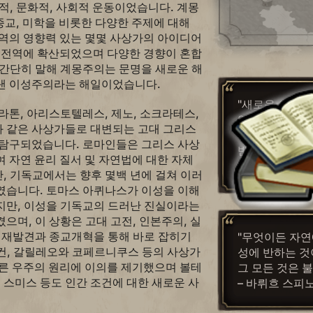
적, 문화적, 사회적 운동이었습니다. 계몽
 종교, 미학을 비롯한 다양한 주제에 대해
지역의 영향력 있는 몇몇 사상가의 아이디어
럽 전역에 확산되었으며 다양한 경향이 혼합
 간단히 말해 계몽주의는 문명을 새로운 해
낸 이성주의라는 해일이었습니다.
"새로운 의견은
라톤, 아리스토텔레스, 제노, 소크라테스,
않았다는 것 외
 같은 사상가들로 대변되는 고대 그리스
유도 없이, 항
 탐구되었습니다. 로마인들은 그리스 사상
반대를 당한다.
 자연 윤리 질서 및 자연법에 대한 자체
– 존 로크
, 기독교에서는 향후 몇백 년에 걸쳐 이러
였습니다. 토마스 아퀴나스가 이성을 이해
지만, 이성을 기독교의 드러난 진실이라는
으며, 이 상황은 고대 고전, 인본주의, 실
의 재발견과 종교개혁을 통해 바로 잡히기
"무엇이든 자연
컨, 갈릴레오와 코페르니쿠스 등의 사상가
성에 반하는 것
따른 우주의 원리에 이의를 제기했으며 볼테
그 모든 것은 
흄, 스미스 등도 인간 조건에 대한 새로운 사
– 바뤼흐 스피