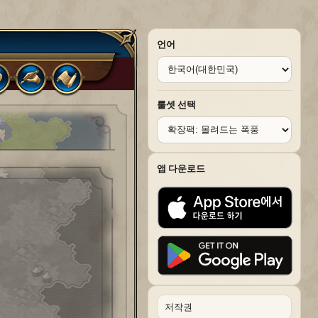
언어
룰셋 선택
앱 다운로드
저작권