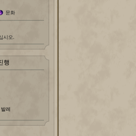
문화
십시오.
진행
 발레