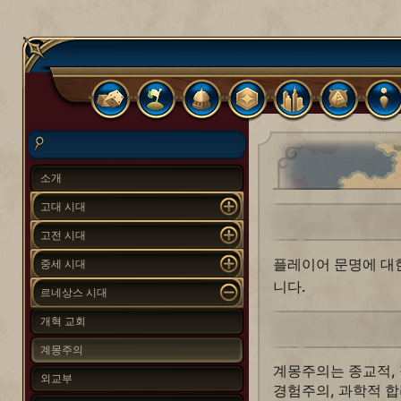
소개
고대 시대
고전 시대
플레이어 문명에 대
중세 시대
니다.
르네상스 시대
개혁 교회
계몽주의
계몽주의는 종교적,
외교부
경험주의, 과학적 