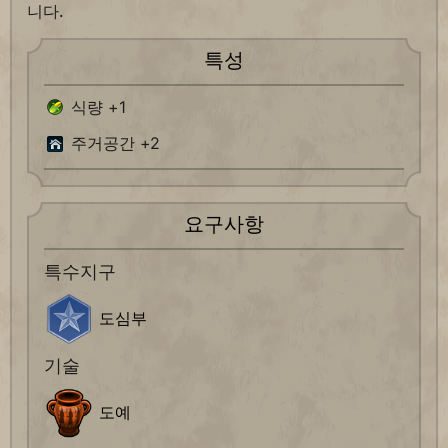
니다.
특성
식량 +1
주거공간 +2
요구사항
특수지구
도심부
기술
도예