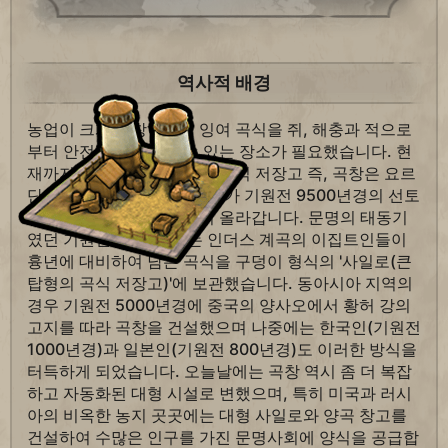
역사적 배경
농업이 크게 번창하면서 잉여 곡식을 쥐, 해충과 적으로
부터 안전하게 보호할 수 있는 장소가 필요했습니다. 현
재까지 알려진 가장 오래된 곡식 저장고 즉, 곡창은 요르
단 계곡에 있었으며, 그 역사가 기원전 9500년경의 선토
기 신석기 시대까지 거슬러 올라갑니다. 문명의 태동기
였던 기원전 6000년에는 인더스 계곡의 이집트인들이
흉년에 대비하여 남은 곡식을 구덩이 형식의 '사일로(큰
탑형의 곡식 저장고)'에 보관했습니다. 동아시아 지역의
경우 기원전 5000년경에 중국의 양사오에서 황허 강의
고지를 따라 곡창을 건설했으며 나중에는 한국인(기원전
1000년경)과 일본인(기원전 800년경)도 이러한 방식을
터득하게 되었습니다. 오늘날에는 곡창 역시 좀 더 복잡
하고 자동화된 대형 시설로 변했으며, 특히 미국과 러시
아의 비옥한 농지 곳곳에는 대형 사일로와 양곡 창고를
건설하여 수많은 인구를 가진 문명사회에 양식을 공급합