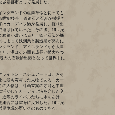
な城塞都市として発展した。
イングランドの産業革命と切っても
18世紀後半、鉄鉱石と石炭が採掘さ
ずはカーディフ港が発展し、掘り出
で運ばれていった。その後、19世紀
て線路が敷かれると、鉄と石炭の採
利によって鉄鋼業と製造業が盛んに
ングランド、アイルランドから大量
きた。港はその間も成長と拡大をつ
界最大の石炭輸出港となって世界中に
クライトン＝スチュアートは、おそ
化に最も寄与した人物である。カー
この人物は、計画立案の才能と中世
に活かしてカーディフ港を介した交
、近隣のライバルたちに水をあけ
働組合には露骨に反対した。19世紀
労働争議の歴史そのものである。