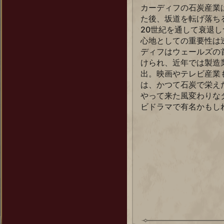
カーディフの石炭産業
た後、坂道を転げ落ち
20世紀を通して衰退
心地としての重要性は逆
ディフはウェールズの
けられ、近年では製造
出。映画やテレビ産業
は、かつて石炭で栄え
やって来た風変わりな
ビドラマで有名かもし