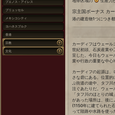
地帯区域の
生産力
ブエノス・アイレス
ブリュッセル
宗主国ボーナス カ
メキシコシティ
港の建造物1つにつき
ヨハネスブルク
香港
宗教
カーディフはウェールズ
世紀初頭、石炭産業や
文化
呈した。今日もウェー
業や行政の重要な中心
カーディフの起源は、
さな砦にある。位置的
ぶ街道の途中、タフ川
注ぐあたりだ。ウェー
「タフ川のほとりの城
があった場所は、後に
(1150年に建てられ
って陸路や水路を使っ