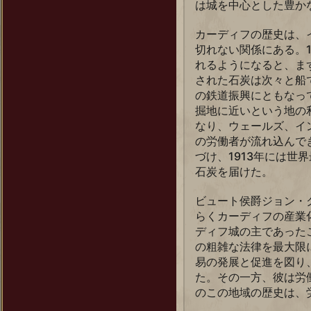
は城を中心とした豊か
カーディフの歴史は、
切れない関係にある。
れるようになると、ま
された石炭は次々と船
の鉄道振興にともなっ
掘地に近いという地の
なり、ウェールズ、イ
の労働者が流れ込んで
づけ、1913年には世
石炭を届けた。
ビュート侯爵ジョン・
らくカーディフの産業
ディフ城の主であった
の粗雑な法律を最大限
易の発展と促進を図り
た。その一方、彼は労
のこの地域の歴史は、