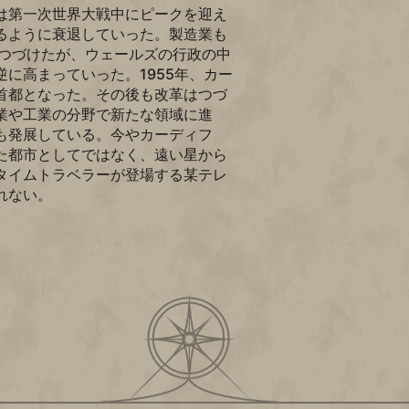
は第一次世界大戦中にピークを迎え
るように衰退していった。製造業も
しつづけたが、ウェールズの行政の中
に高まっていった。1955年、カー
首都となった。その後も改革はつづ
業や工業の分野で新たな領域に進
も発展している。今やカーディフ
た都市としてではなく、遠い星から
タイムトラベラーが登場する某テレ
れない。