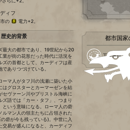
がさらに+2。
ーディフ
都市の
電力+2。
歴史的背景
都市国家
最大の都市であり、19世紀から20
工業重視
工業が街の花形だった時代に活況を
ルズの首都として、カーディフは産
地でありつづけている。
ローマ人がタフ川の浅瀬に築いた小
にはグロスターとカーマーゼンを結
がセヴァーン川やブリストル海峡に
ルズ語では「カー・タフ」、つまり
」という意味になる。ローマ人の砦
ノルマン人の領主たちに占領された
た石の砦が今も残っている)。中世に入
た交易が盛んになると、カーディフ