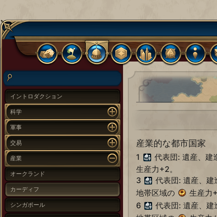
イントロダクション
科学
軍事
産業的な都市国家
交易
1
代表団: 遺産、
産業
生産力+2。
オークランド
3
代表団: 遺産、
カーディフ
地帯区域の
生産力+
6
代表団: 遺産、
シンガポール