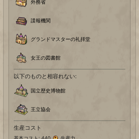
外務省
諜報機関
グランドマスターの礼拝堂
女王の図書館
以下のものと相容れない:
国立歴史博物館
王立協会
生産コスト
基本コスト: 440
生産力