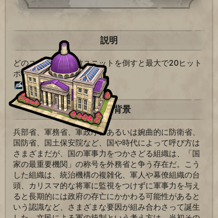
説明
どのユニットも、敵ユニットを倒すと最大で20ヒット
ポイントが回復する。
総督の称号+1。
歴史的背景
兵部省、軍務省、軍政庁、あるいは婉曲的に防衛省、
国防省、国土保安院など、国や時代によって呼び方は
さまざまだが、国の軍事力をつかさどる組織は、「国
家の最重要機関」の称号を外務省と争う存在だ。こう
した組織は、統治機構の複雑化、軍人や幕僚組織の台
頭、カリスマ的な将軍に監視をつけずに軍事力を与え
ると長期的には政府の存亡にかかわる可能性があると
いう認識など、さまざまな要因が組み合わさって誕生
した。文民による軍の統制という考え方は、当初その