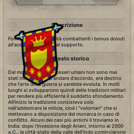
Descrizione
Fornisce a tutte le unità combattenti i bonus dovuti
all'accerchiamento e al supporto.
Contesto storico
Dal momento che gli esseri umani non sono mai
stati molto bravi ad andare d'accordo, era destino
che l'arte della guerra si sarebbe evoluta. In molti
luoghi si svilupparono quindi delle tradizioni militari
per rendere più efficiente il suddetto sfondamento.
All'inizio la tradizione consisteva solo
nell'addestrare le milizie, cioè i "volontari" che si
mettevano a disposizione del monarca in caso di
conflitto. Alcuni dei casi più antichi li troviamo in
India: dopo l'invasione degli Ariani, intorno al 2000
a.C., le città-stato della valle dell'Indo cominciarono