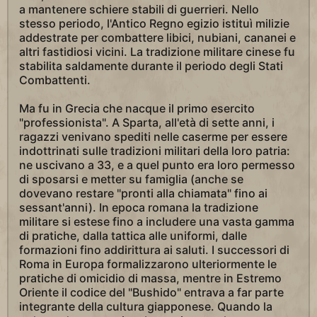
a mantenere schiere stabili di guerrieri. Nello
stesso periodo, l'Antico Regno egizio istituì milizie
addestrate per combattere libici, nubiani, cananei e
altri fastidiosi vicini. La tradizione militare cinese fu
stabilita saldamente durante il periodo degli Stati
Combattenti.
Ma fu in Grecia che nacque il primo esercito
"professionista". A Sparta, all'età di sette anni, i
ragazzi venivano spediti nelle caserme per essere
indottrinati sulle tradizioni militari della loro patria:
ne uscivano a 33, e a quel punto era loro permesso
di sposarsi e metter su famiglia (anche se
dovevano restare "pronti alla chiamata" fino ai
sessant'anni). In epoca romana la tradizione
militare si estese fino a includere una vasta gamma
di pratiche, dalla tattica alle uniformi, dalle
formazioni fino addirittura ai saluti. I successori di
Roma in Europa formalizzarono ulteriormente le
pratiche di omicidio di massa, mentre in Estremo
Oriente il codice del "Bushido" entrava a far parte
integrante della cultura giapponese. Quando la