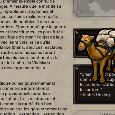
du premier exemple connu de
nger. À mesure que le monde se
ts, républiques, royaumes et
es, certains réalisèrent qu'ils
choses disponibles à deux pas...
frontière. Étant donné que la guerre
es et incertitudes, les plus futés
cifique d'obtenir l'objet de leur
"Chaque homme e
ec leurs voisins ce qu'ils
espèce de marcha
nce (biens, services, esclaves).
– Adam Smith
 routes commerciales furent
arfois plusieurs continents : la
ute de l'ambre, la Via Maris...
 au développement de la
"C'est l'aspect pos
commerce, je sup
atidique où les gouvernements
les nations s'atti
ce commerce international
les autres."
e providentielle pour leur
– Isabel Hoving
mportation, frais de douane et
Et comme la rareté d'un bien
e sa valeur, les gouvernements se
duction, l'extraction, l'expédition,