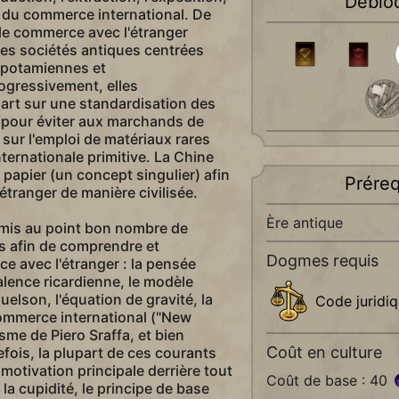
Déblo
s du commerce international. De
 le commerce avec l'étranger
des sociétés antiques centrées
opotamiennes et
ogressivement, elles
art sur une standardisation des
 pour éviter aux marchands de
t sur l'emploi de matériaux rares
ternationale primitive. La Chine
papier (un concept singulier) afin
Préreq
étranger de manière civilisée.
Ère antique
mis au point bon nombre de
s afin de comprendre et
Dogmes requis
e avec l'étranger : la pensée
alence ricardienne, le modèle
lson, l'équation de gravité, la
Code juridi
commerce international ("New
isme de Piero Sraffa, et bien
Coût en culture
efois, la plupart de ces courants
 motivation principale derrière tout
Coût de base : 40
a cupidité, le principe de base