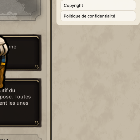
Copyright
Politique de confidentialité
st une
nd."
itif du
pose. Toutes
sent les unes