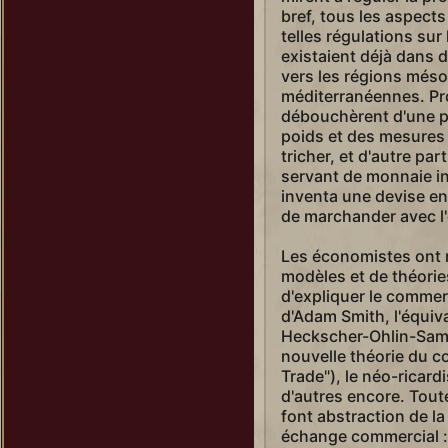
bref, tous les aspect
telles régulations sur
existaient déjà dans 
vers les régions més
méditerranéennes. Pr
débouchèrent d'une p
poids et des mesures
tricher, et d'autre par
servant de monnaie in
inventa une devise en 
de marchander avec l'
Les économistes ont 
modèles et de théorie
d'expliquer le commerc
d'Adam Smith, l'équiv
Heckscher-Ohlin-Samue
nouvelle théorie du 
Trade"), le néo-ricard
d'autres encore. Tout
font abstraction de la
échange commercial : l