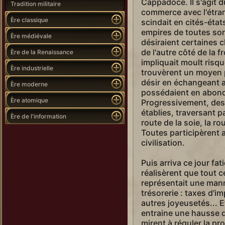
Cappadoce. Il s'agit 
Tradition militaire
commerce avec l'étra
Ère classique
scindait en cités-éta
empires de toutes sort
Ère médiévale
désiraient certaines 
de l'autre côté de la 
Ère de la Renaissance
impliquait moult risqu
Ère industrielle
trouvèrent un moyen pa
désir en échangeant av
Ère moderne
possédaient en abonda
Ère atomique
Progressivement, des
établies, traversant p
Ère de l'information
route de la soie, la ro
Toutes participèrent
civilisation.
Puis arriva ce jour f
réalisèrent que tout 
représentait une mann
trésorerie : taxes d'i
autres joyeusetés... 
entraine une hausse d
mirent à réguler la pro