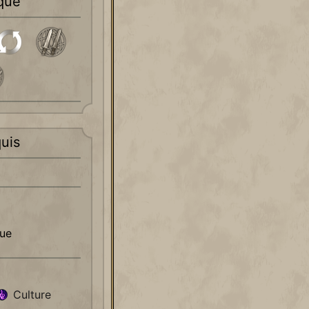
que
uis
que
Culture