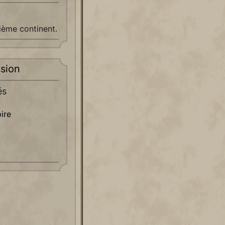
ème continent.
sion
és
ire