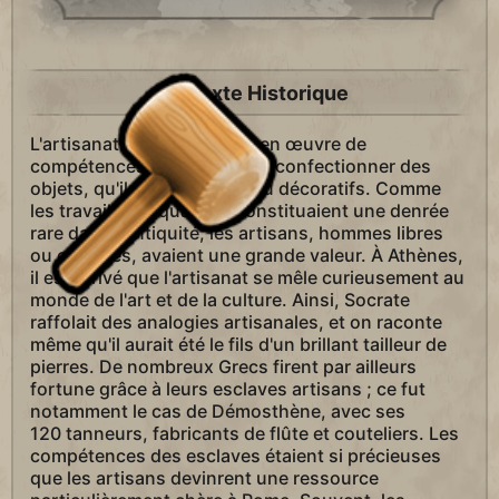
Contexte Historique
L'artisanat désigne la mise en œuvre de
compétences dans le but de confectionner des
objets, qu'ils soient utiles ou décoratifs. Comme
les travailleurs qualifiés constituaient une denrée
rare dans l'Antiquité, les artisans, hommes libres
ou esclaves, avaient une grande valeur. À Athènes,
il est arrivé que l'artisanat se mêle curieusement au
monde de l'art et de la culture. Ainsi, Socrate
raffolait des analogies artisanales, et on raconte
même qu'il aurait été le fils d'un brillant tailleur de
pierres. De nombreux Grecs firent par ailleurs
fortune grâce à leurs esclaves artisans ; ce fut
notamment le cas de Démosthène, avec ses
120 tanneurs, fabricants de flûte et couteliers. Les
compétences des esclaves étaient si précieuses
que les artisans devinrent une ressource