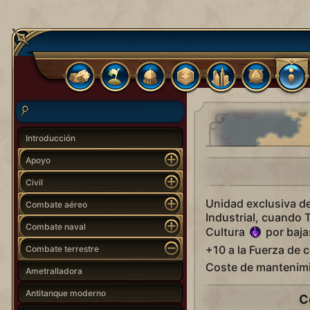
Introducción
Apoyo
Civil
Unidad exclusiva d
Combate aéreo
Industrial, cuando 
Combate naval
Cultura
por baja
+10 a la Fuerza de
Combate terrestre
Coste de mantenim
Ametralladora
Antitanque moderno
C