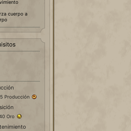
vimiento
rza cuerpo a
rpo
isitos
ucción
85 Producción
sición
540 Oro
tenimiento