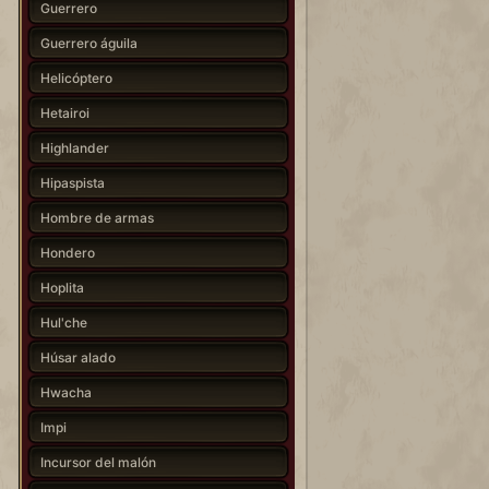
Guerrero
Guerrero águila
Helicóptero
Hetairoi
Highlander
Hipaspista
Hombre de armas
Hondero
Hoplita
Hul'che
Húsar alado
Hwacha
Impi
Incursor del malón