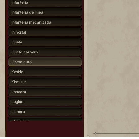
Infantería
Infantería de línea
Infantería mecanizada
Inmortal
Jinete
Jinete bárbaro
Jinete duro
Keshig
Khevsur
Lancero
Legión
Llanero
Mameluco
Monje guerrero