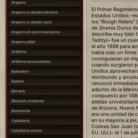
Arquero
El Primer Regimient
Arquero a caballo bárbaro
Estados Unidos –m
los "Rough Riders"
Arquero a caballo sace
de Jinetes Duros del
Arquero en carro maryannu
describe muy bien t
Teddy)– fue un cue
Arquero pítati
el año 1898 para ac
Artillería
había sido un firme 
consiguieran un imp
Artillería lanzacohetes
cuando surgieron p
Unidos aprovecharo
Ballestero
moribundo y arruin
Batidor
renunció inmediata
adjunto de la Marin
Berserk
compuesto por 1060
Blindado moderno
atletas universitar
de Arizona, Nuevo 
Bombarda
era una unidad de ca
en su mayoría a pie
Caballería
Colinas San Juan (o
Caballería oromo
EU. UU.)– el 1 de ju