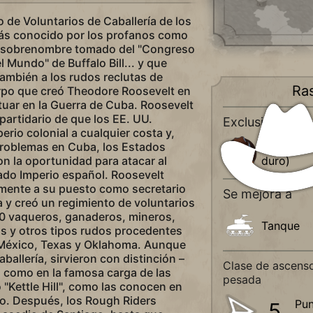
o de Voluntarios de Caballería de los
ás conocido por los profanos como
 (sobrenombre tomado del "Congreso
 Mundo" de Buffalo Bill... y que
ambién a los rudos reclutas de
Ra
rpo que creó Theodore Roosevelt en
tuar en la Guerra de Cuba. Roosevelt
partidario de que los EE. UU.
Exclusivo de
erio colonial a cualquier costa y,
roblemas en Cuba, los Estados
Teddy Roo
n la oportunidad para atacar al
duro)
ado Imperio español. Roosevelt
mente a su puesto como secretario
Se mejora a
a y creó un regimiento de voluntarios
 vaqueros, ganaderos, mineros,
Tanque
ios y otros tipos rudos procedentes
México, Texas y Oklahoma. Aunque
ballería, sirvieron con distinción –
Clase de ascenso
, como en la famosa carga de las
pesada
 "Kettle Hill", como las conocen en
lio. Después, los Rough Riders
Pun
5