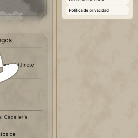
Política de privacidad
sgos
sevelt (Jinete
: Caballería
tos de