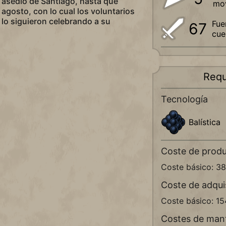
 asedio de Santiago, hasta que
mo
 agosto, con lo cual los voluntarios
 lo siguieron celebrando a su
Fue
67
cue
Requ
Tecnología
Balística
Coste de prod
Coste básico: 3
Coste de adqui
Coste básico: 1
Costes de man