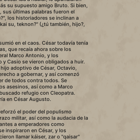
ás su supuesto amigo Bruto. Si bien,
 sus últimas palabras fueron el
?", los historiadores se inclinan a
kai su, teknon?" (¿tú también, hijo?,
e sumió en el caos. César todavía tenía
as, que recaía ahora sobre los
ral Marco Antonio, y los
 y Casio se vieron obligados a huir.
 hijo adoptivo de César, Octavio,
derecho a gobernar, y así comenzó
er de todos contra todos. Se
los asesinos, así como a Marco
 buscado refugio con Cleopatra.
ría en César Augusto.
reforzó el poder del populismo
azo militar, así como la audacia de la
rantes a emperadores como
se inspiraron en César, y los
eron llamar káiser, zar o "qaisar"