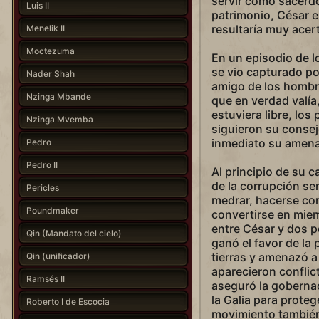
servir como sacerdo
Luis II
patrimonio, César en
resultaría muy acer
Menelik II
Moctezuma
En un episodio de lo
se vio capturado po
Nader Shah
amigo de los hombre
Nzinga Mbande
que en verdad valí
estuviera libre, los 
Nzinga Mvemba
siguieron su consejo
inmediato su amen
Pedro
Pedro II
Al principio de su 
de la corrupción sena
Pericles
medrar, hacerse con
Poundmaker
convertirse en miem
entre César y dos 
Qin (Mandato del cielo)
ganó el favor de la 
tierras y amenazó 
Qin (unificador)
aparecieron conflic
Ramsés II
aseguró la gobernac
la Galia para proteg
Roberto I de Escocia
movimiento también