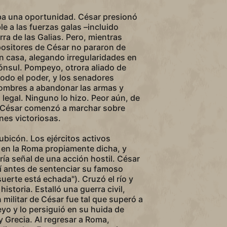
ba una oportunidad. César presionó
e a las fuerzas galas –incluido
ra de las Galias. Pero, mientras
positores de César no pararon de
 casa, alegando irregularidades en
ónsul. Pompeyo, otrora aliado de
todo el poder, y los senadores
ombres a abandonar las armas y
 legal. Ninguno lo hizo. Peor aún, de
a, César comenzó a marchar sobre
nes victoriosas.
Rubicón. Los ejércitos activos
 en la Roma propiamente dicha, y
ería señal de una acción hostil. César
í antes de sentenciar su famoso
 suerte está echada"). Cruzó el río y
 historia. Estalló una guerra civil,
n militar de César fue tal que superó a
o y lo persiguió en su huida de
y Grecia. Al regresar a Roma,