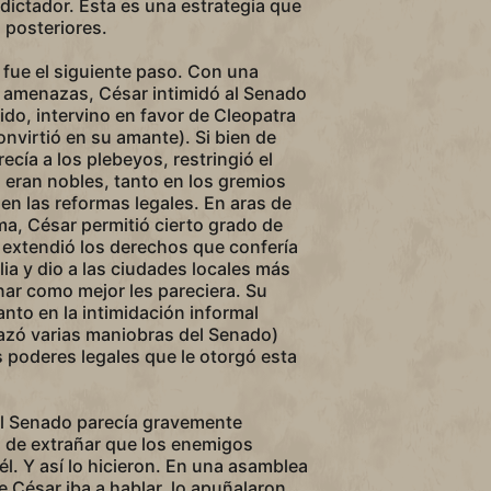
ictador. Esta es una estrategia que
 posteriores.
 fue el siguiente paso. Con una
y amenazas, César intimidó al Senado
ido, intervino en favor de Cleopatra
onvirtió en su amante). Si bien de
recía a los plebeyos, restringió el
 eran nobles, tanto en los gremios
n las reformas legales. En aras de
a, César permitió cierto grado de
 extendió los derechos que confería
alia y dio a las ciudades locales más
nar como mejor les pareciera. Su
anto en la intimidación informal
azó varias maniobras del Senado)
 poderes legales que le otorgó esta
del Senado parecía gravemente
a de extrañar que los enemigos
él. Y así lo hicieron. En una asamblea
e César iba a hablar, lo apuñalaron