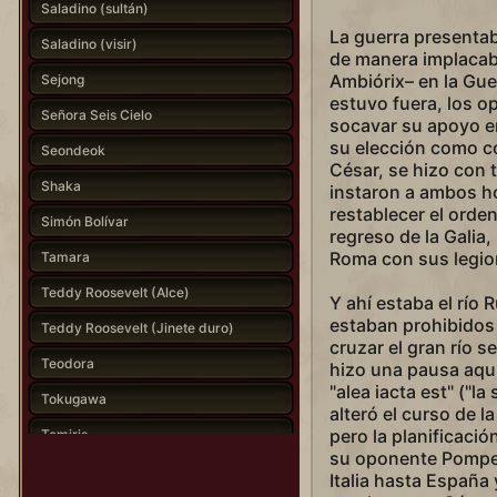
Saladino (sultán)
La guerra presenta
Saladino (visir)
de manera implacabl
Ambiórix– en la Guer
Sejong
estuvo fuera, los o
Señora Seis Cielo
socavar su apoyo en
su elección como c
Seondeok
César, se hizo con 
Shaka
instaron a ambos h
restablecer el orden
Simón Bolívar
regreso de la Gali
Roma con sus legio
Tamara
Teddy Roosevelt (Alce)
Y ahí estaba el río 
estaban prohibidos
Teddy Roosevelt (Jinete duro)
cruzar el gran río s
Teodora
hizo una pausa aqu
"alea iacta est" ("la
Tokugawa
alteró el curso de la
pero la planificació
Tomiris
su oponente Pompey
Trajano
Italia hasta España 