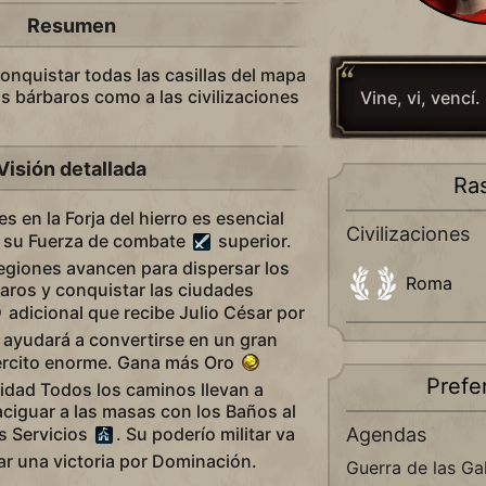
Resumen
conquistar todas las casillas del mapa
os bárbaros como a las civilizaciones
Vine, vi, vencí.
Visión detallada
Ra
 en la Forja del hierro es esencial
Civilizaciones
on su Fuerza de combate
superior.
egiones avancen para dispersar los
Roma
os y conquistar las ciudades
adicional que recibe Julio César por
 ayudará a convertirse en un gran
jército enorme. Gana más Oro
Prefe
lidad Todos los caminos llevan a
ciguar a las masas con los Baños al
Agendas
s Servicios
. Su poderío militar va
ar una victoria por Dominación.
Guerra de las Ga