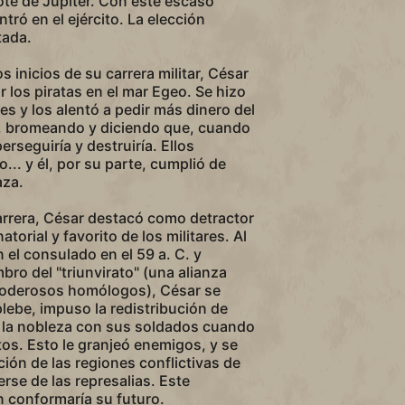
te de Júpiter. Con este escaso
tró en el ejército. La elección
tada.
s inicios de su carrera militar, César
r los piratas en el mar Egeo. Se hizo
s y los alentó a pedir más dinero del
a, bromeando y diciendo que, cuando
perseguiría y destruiría. Ellos
... y él, por su parte, cumplió de
aza.
carrera, César destacó como detractor
torial y favorito de los militares. Al
 el consulado en el 59 a. C. y
bro del "triunvirato" (una alianza
poderosos homólogos), César se
plebe, impuso la redistribución de
a la nobleza con sus soldados cuando
tos. Esto le granjeó enemigos, y se
ión de las regiones conflictivas de
erse de las represalias. Este
 conformaría su futuro.