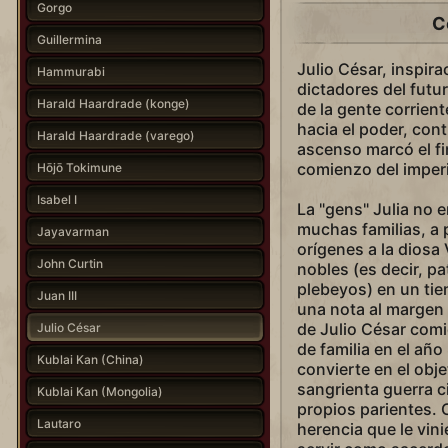
Gorgo
C
Guillermina
Julio César, inspira
Hammurabi
dictadores del futur
Harald Haardrade (konge)
de la gente corrien
hacia el poder, cont
Harald Haardrade (varego)
ascenso marcó el fi
comienzo del imper
Hōjō Tokimune
Isabel I
La "gens" Julia no 
muchas familias, a
Jayavarman
orígenes a la diosa
John Curtin
nobles (es decir, pa
plebeyos) en un tie
Juan III
una nota al margen 
de Julio César com
Julio César
de familia en el año
Kublai Kan (China)
convierte en el obj
sangrienta guerra ci
Kublai Kan (Mongolia)
propios parientes. 
Lautaro
herencia que le vini