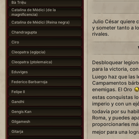
Bà Triệu
Catalina de Médici (de la
magnificencia)
Julio César quiere 
Catalina de Médici (Reina negra)
y someter tanto a l
Chandragupta
rivales.
Ciro
Cleopatra (egipcia)
Desbloquear legiones
Cleopatra (ptolemaica)
para la victoria, c
Eduviges
Luego haz que las l
Federico Barbarroja
Campamentos bárbar
enemigas. El Oro
Felipe II
estas conquistas lo
Gandhi
imperio y con un e
todavía por su habi
Gengis Kan
Roma, y puedes apa
Gilgamesh
proporcionarles má
mejor para una logr
Gitarja