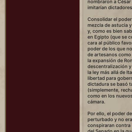
nombraron a César d
Victoria (Era del imperio)
imitarían dictadores
Victoria (Era del vapor)
Consolidar el poder
Wu Zetian
mezcla de astucia 
y, como es bien sab
Yongle
en Egipto (que se c
cara al público favo
poder de los que no
de artesanos como e
la expansión de Rom
descentralización y
la ley más allá de It
libertad para gober
dictadura se basó t
(simplemente, rech
como en los nuevos
cámara.
Por ello, el poder 
perturbado y no er
conspiraran contra 
del Senado en la qu