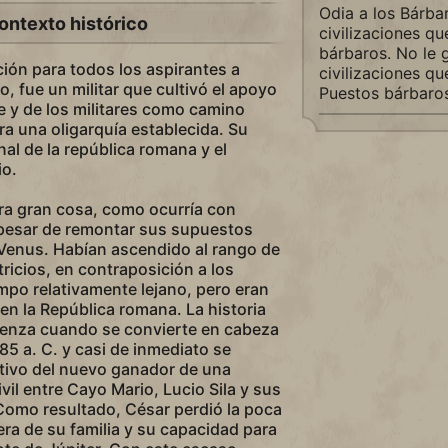
Odia a los Bárbar
ontexto histórico
civilizaciones q
bárbaros. No le 
ción para todos los aspirantes a
civilizaciones qu
o, fue un militar que cultivó el apoyo
Puestos bárbaros
te y de los militares como camino
ra una oligarquía establecida. Su
nal de la república romana y el
io.
era gran cosa, como ocurría con
 pesar de remontar sus supuestos
 Venus. Habían ascendido al rango de
tricios, en contraposición a los
mpo relativamente lejano, pero eran
en la República romana. La historia
ienza cuando se convierte en cabeza
 85 a. C. y casi de inmediato se
etivo del nuevo ganador de una
vil entre Cayo Mario, Lucio Sila y sus
Como resultado, César perdió la poca
era de su familia y su capacidad para