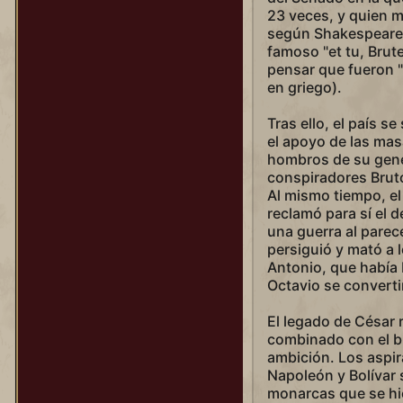
23 veces, y quien m
según Shakespeare,
famoso "et tu, Brute
pensar que fueron "
en griego).
Tras ello, el país s
el apoyo de las mas
hombros de su gene
conspiradores Bruto
Al mismo tiempo, el
reclamó para sí el 
una guerra al parec
persiguió y mató a 
Antonio, que había
Octavio se converti
El legado de César 
combinado con el br
ambición. Los aspi
Napoleón y Bolívar 
monarcas que se hici