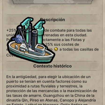
Descripción
+25% de experiencia de combate para todas las
unidades navales entrenadas en esta ciudad.
Permite entrenar directamente a las Flotas y
Armadas y reduce un 25% sus costes de
entrenamiento. +2 de Oro
a todas las casillas de
Costa de esta ciudad.
Contexto histórico
En la antigüedad, para elegir la ubicación de un
puerto se tenían en cuenta factores como su
proximidad a rutas fluviales y terrestres, la
protección de las mercancías o la maximización de
las tasas de amarre. Guangzhou en la China de la
dinastía Qin, Pireo en Atenas, Canopo y Alejandría
en Egipto, Lothal en Harappa, Ostia Antica en