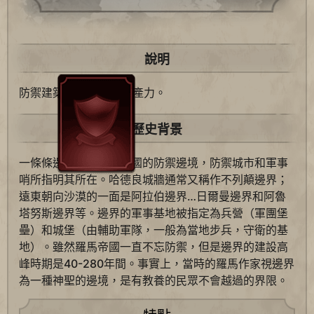
說明
防禦建築+100%
生產力。
歷史背景
一條條邊界繪成羅馬帝國的防禦邊境，防禦城市和軍事
哨所指明其所在。哈德良城牆通常又稱作不列顛邊界；
遠東朝向沙漠的一面是阿拉伯邊界…日爾曼邊界和阿魯
塔努斯邊界等。邊界的軍事基地被指定為兵營（軍團堡
壘）和城堡（由輔助軍隊，一般為當地步兵，守衛的基
地）。雖然羅馬帝國一直不忘防禦，但是邊界的建設高
峰時期是40-280年間。事實上，當時的羅馬作家視邊界
為一種神聖的邊境，是有教養的民眾不會越過的界限。