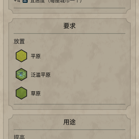
+4
宜居度（每座城市一个）
要求
放置
平原
泛滥平原
草原
用途
提高