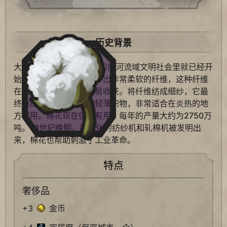
历史背景
大约7千年前，在早期的印度河流域文明社会里就已经开
始耕种棉花，棉树能生产出非常柔软的纤维，这种纤维
在圆荚里成熟，且很容易收获。将纤维纺成细纱，它最
终会成为柔软、顺滑的轻薄织物，非常适合在炎热的地
方使用。棉花现在仍然有用，每年的产量大约为2750万
吨。18世纪晚期，机械化的纺纱机和轧棉机被发明出
来，棉花也帮助刺激了工业革命。
特点
奢侈品
+3
金币