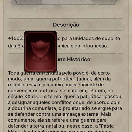
Descrição
+100% de
produção para unidades de suporte
das Eras Moderna, Atômica e da Informação.
Contexto Histórico
Toda guerra enfrentada pelo povo é, de certo
modo, uma "guerra patriótica" (afinal, além da
religião, essa é a maneira mais eficiente de
convencer os outros a se matarem). Porém, no
século XX d.C., o termo "guerra patriótica" passou
a designar aqueles conflitos onde, de acordo com
a doutrina comunista, o proletariado se ergue para
se defender contra uma ameaça externa. Mais
comumente, ele se refere a uma guerra para
defender a terra-natal ou, nesse caso, a "Pátria
Mãe". Usado pela primeira vez para designar a