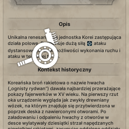
Opis
Unikalna renesansowa jednostka Korei zastępująca
działa polowe. Dysponuje dużą siłą
ataku
dystansowego. Brak możliwości wykonania ruchu i
ataku w tej samej turze.
Kontekst historyczny
Koreańska broń rakietowa o nazwie hwacha
(„ognisty rydwan”) dawała najbardziej przerażające
pokazy fajerwerków w XV wieku. Na pierwszy rzut
oka urządzenie wygląda jak zwykły drewniany
wózek, na którym znajduje się przytwierdzona w
poprzek deska z nawierconymi otworami. Po
załadowaniu i odpaleniu hwachy z otworów w
desce wylatywały dziesiątki strzał napędzanych
niewielkimi rakietami, zasypując oddalone oddziały