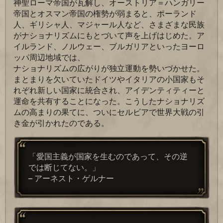
神聖ローマ帝国が瓦解し、オーストリア＝ハンガリー
帝国とオスマン帝国の権勢が弱まると、ポーランド
人、ギリシャ人、マジャール人など、さまざまな民族
がナショナリズムにもとづいて声を上げはじめた。ア
イルランド、ノルウェー、ブルガリアといったヨーロ
ッパ周辺地域では、
ナショナリズムの広がりが独立運動を勢いづかせた。
まとまりを欠いていたドイツやイタリアの小国家もそ
れぞれ新しい国家に統合され、アイデンティティーと
運命を共有することになった。こうしたナショナリズ
ムの高まりの果てに、ついにセルビアで世界大戦の引
き金が引かれたのである。
「愛国主義が国家を生むのであって、その逆
では断じてない。」
– アーネスト・ゲルナー