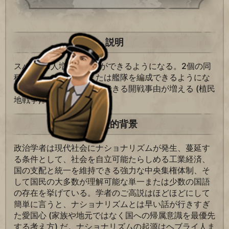
説明
スパイを1人増やすことができるようになる。2個の同
種のユニットで軍団または艦隊を編成できるようにな
る。戦争の正当化に使用できる開戦事由が増える (植民
地戦争)。
歴史的背景
政治学者は現代社会にナショナリズムが発生、蔓延す
る条件として、社会を自立可能たらしめる工業経済、
国の支配と統一を維持できる強力な中央集権体制、そ
して国民の大多数が理解可能な単一または少数の国語
の存在を挙げている。学者のご高説はほどほどにして
簡単に言うと、ナショナリズムとは早い話が行きすぎ
た愛国心 (家族や地元ではなく国への帰属意識を最優先
する考え方) だ。ナショナリズムの起源はヘブライ人ま