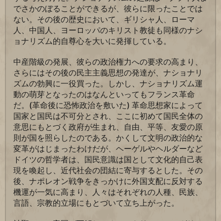
でさかのぼることができるが、彼らに限ったことでは
ない。その後の歴史において、ギリシャ人、ローマ
人、中国人、ヨーロッパのキリスト教徒も同様のナシ
ョナリズム的自尊心を大いに発揮している。
中産階級の発展、彼らの政治権力への要求の高まり、
さらにはその後の民主主義思想の発達が、ナショナリ
ズムの勃興に一役買った。しかし、ナショナリズム運
動の萌芽となったのはなんといってもフランス革命
だ。(革命後に恐怖政治を敷いた) 革命思想家によって
国家と国民は不可分とされ、ここに初めて国民全体の
意思にもとづく政府が生まれ、自由、平等、友愛の原
則が国を照らしたのである。かくして文明の政治的な
変革がはじまったわけだが、ヘーゲルやヘルダーなど
ドイツの哲学者は、国民意識は国として文化的自己表
現を喚起し、近代社会の団結に寄与するとした。その
後、ナポレオン戦争をきっかけに外国支配に反対する
機運が一気に高まり、人々はそれぞれの人種、民族、
言語、宗教的立場にもとづいて立ち上がった。