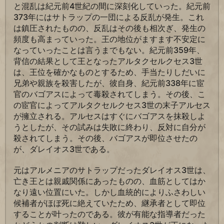
と混乱は紀元前4世紀の間に深刻化していった。紀元前
373年にはサトラップの一団による反乱が発生。これ
は鎮圧されたものの、反乱はその後も相次ぎ、発生の
頻度も高まっていった。王の地位がますます不安定に
なっていったことは言うまでもない。紀元前359年、
背信の結果として王となったアルタクセルクセス3世
は、王位を確かなものとするため、手当たりしだいに
兄弟や親族を殺害したが、彼自身、紀元前338年に宦
官のバゴアスによって毒殺されてしまう。その後、こ
の宦官によってアルタクセルクセス3世の末子アルセス
が擁立される。アルセスはすぐにバゴアスを抹殺しよ
うとしたが、その試みは失敗に終わり、反対に自分が
殺されてしまう。その後、バゴアスが即位させたの
が、ダレイオス3世である。
元はアルメニアのサトラップだったダレイオス3世は、
亡き王とは親戚関係にあったものの、血筋としてはか
なり遠い位置にいた。しかし血統的によりふさわしい
候補者がほぼ死に絶えていたため、継承者として即位
することが叶ったのである。彼が有能な指導者だった