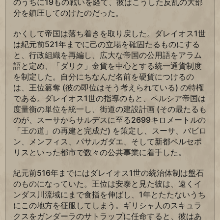
のうちに19もの戦いを経て、彼はこうした反乱の大部
分を鎮圧してのけたのだった。
かくして帝国は落ち着きを取り戻した。ダレイオス1世
は紀元前521年までに己の立場を確固たるものにする
と、行政組織を再編し、広大な帝国の公用語をアラム
語と定め、「ダリク」金貨を中心とする統一通貨制度
を制定した。自分にちなんだ名前を硬貨につけるの
は、王位簒奪 (彼の即位はそう考えられている) の特権
である。ダレイオス1世の指導のもと、ペルシア帝国は
度量衡の単位を統一し、街道の建設計画 (その最たるも
のが、スーサからサルデスに至る2699キロメートルの
「王の道」の再建と完成だ) を策定し、スーサ、バビロ
ン、メンフィス、パサルガダエ、そして新都ペルセポ
リスといった都市で数々の公共事業に着手した。
紀元前516年までにはダレイオス1世の統治体制は盤石
のものになっていた。王位は安泰と見た彼は、遠くイ
ンダス川流域にまで食指を伸ばし、1年とたたないうち
にこの地方を征服してしまう。ギリシャ人のスキュラ
クスをガンダーラのサトラップに任命すると、彼はあ