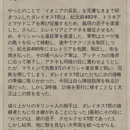
やっとのことで「イオニアの反乱」を完膚なきまで叩
きつぶしたダレイオス1世は、紀元前492年、トラキア
とマケドニアを再び征服するため、義理の息子を派遣
した。さらに、エレトリアとアテネを服従させるた
め、ギリシャへも遠征軍を派遣した。軍勢はエーゲ海
の島々を伝って移動し、途中でナクソスを制圧しつ
つ、紀元前490年にエレトリアを包囲、制圧し、街を
焼き払った。その後ペルシア軍は、アッティカの海岸
に沿って南下し、アテネも同様の目に遭わせようとし
たが、マラトンで兵数3万のギリシャ連合軍と戦い、完
敗を喫してしまう。ダレイオス1世はただちに次の侵略
の準備に取りかかった。今回は自ら陣頭指揮を執る計
画だった。しかし3年後、計画を実行に移すことなく大
王はこの世を去った。
成り上がりのギリシャ人の相手は、ダレイオス1世の後
継者たちに引き継がれることになった (最初にその任に
ついたのは、彼の息子、クセルクセス1世であった)。
しかし結局、他に類を見ない大帝国を総べながらも、