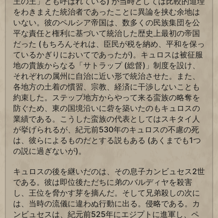
王の王」とも呼ばれている) が当時としては比較的道理
をわきまえた統治者であったことに異論を挟む余地は
いない。彼のペルシア帝国は、数多くの民族集団を公
平な責任と権利に基づいて統治した歴史上最初の帝国
だった (もちろんそれは、臣民が税を納め、平和を保っ
ているかぎりにおいてであったが)。キュロスは被征服
地の貴族からなる「サトラップ (総督)」制度を設け、
それぞれの属州に自治に近い形で統治させた。また、
各地方の土着の慣習、宗教、経済に干渉しないことも
約束した。ステップ地方からやって来る蛮族の略奪を
防ぐため、東の国境沿いに砦を築いたのもキュロスの
業績である。こうした蛮族の代表としてはスキタイ人
が挙げられるが、紀元前530年のキュロスの不慮の死
は、彼らによるものだとする説もある (あくまでも1つ
の説に過ぎないが)。
キュロスの後を継いだのは、その息子カンビュセス2世
である。彼は即位後ただちに弟のバルディヤを殺害
し、王位を脅かす芽を摘んだ。そして兄弟殺しの次に
は、当時の流儀に違わぬ行動に出る。侵略である。カ
ンビュセスは、紀元前525年にエジプトに進軍し、ペ