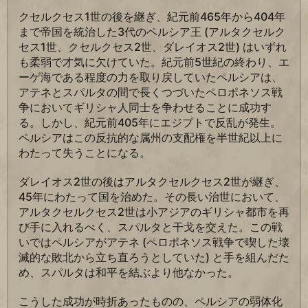
クセルクセス1世の後を継ぎ、紀元前465年から404年
まで帝国を統治した3代のペルシア王 (アルタクセルク
セス1世、クセルクセス2世、ダレイオス2世) はいずれ
も柔弱で才気に欠けていた。紀元前5世紀の終わり、エ
ーゲ海である程度の力を取り戻していたペルシアは、
アテネとスパルタの間で長くつづいたペロポネソス戦
争においてギリシャ人同士を争わせることに成功す
る。しかし、紀元前405年にエジプトで反乱が発生。
ペルシアはこの反抗的な属州の支配権を半世紀以上に
わたって失うことになる。
ダレイオス2世の後はアルタクセルクセス2世が継ぎ、
45年にわたって国を治めた。その長い治世において、
アルタクセルクセス2世は小アジアのギリシャ都市を再
び手に入れるべく、スパルタと干戈を交えた。この戦
いではペルシアがアテネ (ペロポネソス戦争で喫した壊
滅的な敗北から立ち直ろうとしていた) と手を組んだた
め、スパルタは和平を結ぶより他なかった。
こうした成功が時折あったものの、ペルシアの弱体化