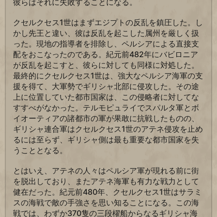
彼らはそれに失敗することになる。
クセルクセス1世はまずエジプトの反乱を鎮圧した。し
かし先王と違い、彼は反乱を起こした属州を厳しく扱
った。現地の指導者を排除し、ペルシアによる直接支
配をおこなったのである。紀元前482年にバビロニア
が反乱を起こすと、彼らに対しても同様に対処した。
最終的にクセルクセス1世は、強大なペルシア海軍の支
援を得て、大軍勢でギリシャ北部に侵攻した。その途
上に位置していた都市国家は、この侵略者に対してな
すすべがなかった。テルモピュライでスパルタ軍とボ
イオーティアの諸都市の軍が果敢に抗戦したものの、
ギリシャ連合軍はクセルクセス1世のアテネ侵攻を止め
るには至らず、ギリシャ側は最も重要な都市国家を失
うこととなる。
とはいえ、アテネの人々はペルシア軍が現れる前に街
を脱出しており、またアテネ海軍も有力な戦力として
健在だった。紀元前480年、クセルクセス1世はサラミ
スの海戦で敵の手強さを思い知ることになる。この海
戦では、わずか370隻の三段櫂船からなるギリシャ海