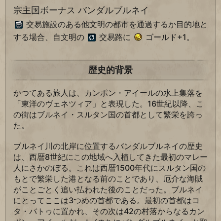
宗主国ボーナス バンダルブルネイ
交易施設のある他文明の都市を通過するか目的地と
する場合、自文明の
交易路に
ゴールド+1。
歴史的背景
かつてある旅人は、カンポン・アイールの水上集落を
「東洋のヴェネツィア」と表現した。16世紀以降、こ
の街はブルネイ・スルタン国の首都として繁栄を誇っ
た。
ブルネイ川の北岸に位置するバンダルブルネイの歴史
は、西暦8世紀にこの地域へ入植してきた最初のマレー
人にさかのぼる。これは西暦1500年代にスルタン国の
もとで繁栄した港となる前のことであり、厄介な海賊
がことごとく追い払われた後のことだった。ブルネイ
にとってここは3つめの首都である。最初の首都はコ
タ・バトゥに置かれ、その次は42の村落からなるカン