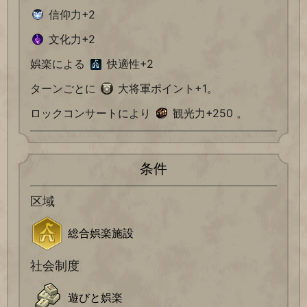
信仰力+2
文化力+2
娯楽による
快適性+2
ターンごとに
大将軍ポイント+1。
ロックコンサートにより
観光力+250 。
条件
区域
総合娯楽施設
社会制度
遊びと娯楽