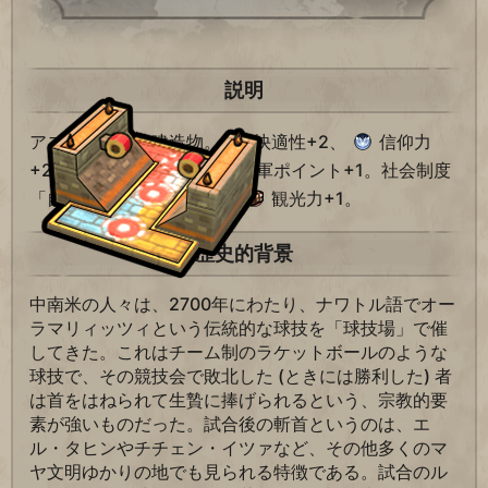
説明
アステカ固有の建造物。
快適性+2、
信仰力
+2、
文化力+1、
大将軍ポイント+1。社会制度
「自然保護」に到達すると
観光力+1。
歴史的背景
中南米の人々は、2700年にわたり、ナワトル語でオー
ラマリィッツィという伝統的な球技を「球技場」で催
してきた。これはチーム制のラケットボールのような
球技で、その競技会で敗北した (ときには勝利した) 者
は首をはねられて生贄に捧げられるという、宗教的要
素が強いものだった。試合後の斬首というのは、エ
ル・タヒンやチチェン・イツァなど、その他多くのマ
ヤ文明ゆかりの地でも見られる特徴である。試合のル