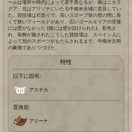
ールは場所や時代によって若干異なるが、南はニカラ
グア、北はアリゾナにいたる中南米全域に普及してい
た。競技場は石造りで、高いスロープ状の壁の間に長
くて狭いフィールドがあり、広いゴールエリアの背後
には壁がなかった (後には壁が設けられた)。彩色さ
れ、装飾が施されたこうした競技場は、スペイン人に
よって別のスポーツがもたらされるまで、中南米文明
の象徴でありつづけた。
特性
以下に固有:
アステカ
置換前:
アリーナ