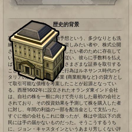
歴史的背景
証券取引所は株価の変動予想という、多少なりとも洗
練された「ギャンブル」を楽しみたい者や、株式公開
された会社の所有権を共有したい者のために存在して
いる。ブローカーの助言に従い、彼らに手数料を払え
ば、誰でも株や債券など、さまざまな証券を取引する
ことができるが、こうした行為はルネサンス時代のイ
タリアの銀行が会社や事業 (商業航海など) の貸方とし
て取引可能な債権を考案したことが起源となってい
る。西暦1602年に設立されたオランダ東インド会社
は、自社の株を一般に向けて売り出した最初の会社と
されており、その投資効果を予測して株を購入した者
に対し、年間の利益の一部を配当金として支払った。
すぐに他の会社もこれに倣ったが、株は中流以下の庶
民には手の届かないものだった。そうこうするうち
に、ジョン・キャスタインというあまり芳しくない評