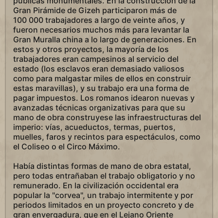
públicas monumentales. En la construcción de la
Gran Pirámide de Gizeh participaron más de
100 000 trabajadores a largo de veinte años, y
fueron necesarios muchos más para levantar la
Gran Muralla china a lo largo de generaciones. En
estos y otros proyectos, la mayoría de los
trabajadores eran campesinos al servicio del
estado (los esclavos eran demasiado valiosos
como para malgastar miles de ellos en construir
estas maravillas), y su trabajo era una forma de
pagar impuestos. Los romanos idearon nuevas y
avanzadas técnicas organizativas para que su
mano de obra construyese las infraestructuras del
imperio: vías, acueductos, termas, puertos,
muelles, faros y recintos para espectáculos, como
el Coliseo o el Circo Máximo.
Había distintas formas de mano de obra estatal,
pero todas entrañaban el trabajo obligatorio y no
remunerado. En la civilización occidental era
popular la "corvea", un trabajo intermitente y por
periodos limitados en un proyecto concreto y de
gran envergadura, que en el Lejano Oriente