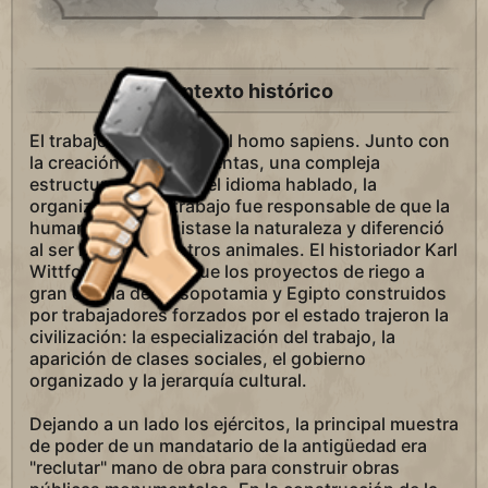
Contexto histórico
El trabajo empezó con el homo sapiens. Junto con
la creación de herramientas, una compleja
estructura cerebral y el idioma hablado, la
organización del trabajo fue responsable de que la
humanidad conquistase la naturaleza y diferenció
al ser humano de otros animales. El historiador Karl
Wittfogel defiende que los proyectos de riego a
gran escala de Mesopotamia y Egipto construidos
por trabajadores forzados por el estado trajeron la
civilización: la especialización del trabajo, la
aparición de clases sociales, el gobierno
organizado y la jerarquía cultural.
Dejando a un lado los ejércitos, la principal muestra
de poder de un mandatario de la antigüedad era
"reclutar" mano de obra para construir obras