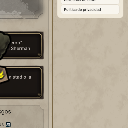
Política de privacidad
n infierno".
umseh Sherman
la amistad o la
".
sgos
dos
.