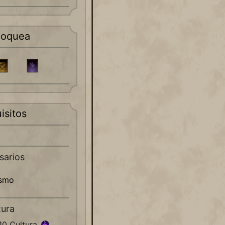
loquea
isitos
sarios
ismo
tura
10 Cultura