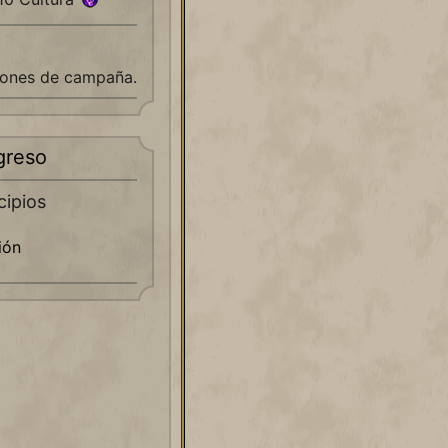
ones de campaña.
greso
cipios
ión