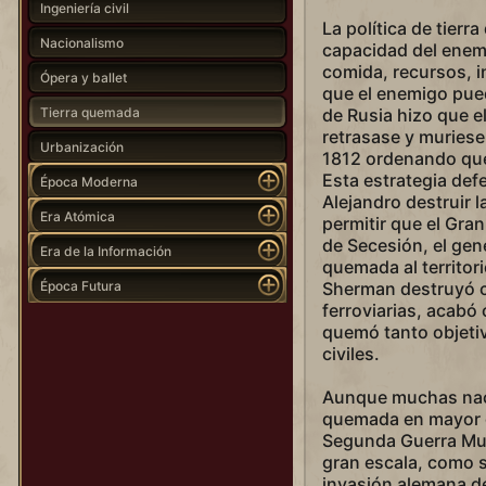
Ingeniería civil
La política de tierr
Nacionalismo
capacidad del enemi
comida, recursos, i
Ópera y ballet
que el enemigo pueda
Tierra quemada
de Rusia hizo que e
retrasase y muriese
Urbanización
1812 ordenando qu
Esta estrategia def
Época Moderna
Alejandro destruir l
Era Atómica
permitir que el Gran
de Secesión, el gene
Era de la Información
quemada al territor
Época Futura
Sherman destruyó c
ferroviarias, acabó 
quemó tanto objeti
civiles.
Aunque muchas naci
quemada en mayor o
Segunda Guerra Mund
gran escala, como s
invasión alemana de