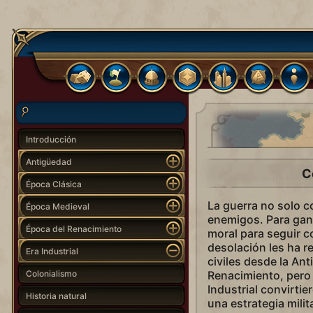
Introducción
Antigüedad
C
Época Clásica
La guerra no solo co
Época Medieval
enemigos. Para gana
Época del Renacimiento
moral para seguir c
desolación les ha r
Era Industrial
civiles desde la Ant
Colonialismo
Renacimiento, pero 
Industrial convirtie
Historia natural
una estrategia milita