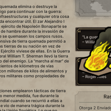
a quemada elimina o destruye la
go para continuar con la guerra:
nfraestructuras y cualquier otra cosa
 encontrar útil. El zar Alejandro I
l ejército de Napoleón Bonaparte se
 de hambre durante la invasión de
e se quemasen los campos rusos.
"La guerra es u
ensiva de tierra quemada permitió a
– William Tec
as tierras de su nación en vez de
 Ejército viviese de ellas. En la Guerra
ral William T. Sherman llevó la tierra
io del enemigo. La "marcha al mar" de
ientos de kilómetros de vías
"Solo entiendo 
con millones de kilos de alimentos y
tierra calcinada
vos militares como propiedades de
– Roger Ailes
ones emplearon tácticas de tierra
 menor medida, fue durante la
Ra
ial cuando se recurrió a ellas a
e vio de manera trágica durante la
Otorga 2 Envia
 la Unión Soviética. Lo que no