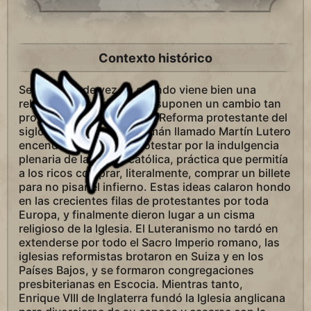
Contexto histórico
Se dice que de vez en cuando viene bien una
rebelión, pero casi nunca suponen un cambio tan
profundo como supuso la Reforma protestante del
siglo XVI. Un teólogo alemán llamado Martín Lutero
encendió la mecha al protestar por la indulgencia
plenaria de la Iglesia católica, práctica que permitía
a los ricos comprar, literalmente, comprar un billete
para no pisar el infierno. Estas ideas calaron hondo
en las crecientes filas de protestantes por toda
Europa, y finalmente dieron lugar a un cisma
religioso de la Iglesia. El Luteranismo no tardó en
extenderse por todo el Sacro Imperio romano, las
iglesias reformistas brotaron en Suiza y en los
Países Bajos, y se formaron congregaciones
presbiterianas en Escocia. Mientras tanto,
Enrique VIII de Inglaterra fundó la Iglesia anglicana