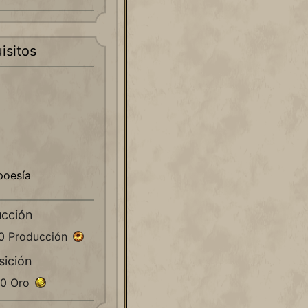
isitos
poesía
ucción
50 Producción
sición
00 Oro