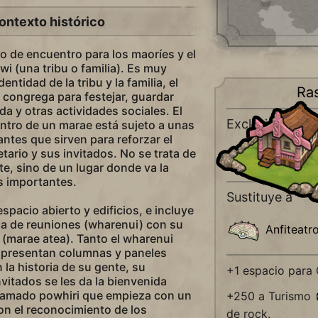
ontexto histórico
o de encuentro para los maoríes y el
iwi (una tribu o familia). Es muy
entidad de la tribu y la familia, el
Ra
 congrega para festejar, guardar
ida y otras actividades sociales. El
Exclusivo de
tro de un marae está sujeto a unas
tes que sirven para reforzar el
tario y sus invitados. No se trata de
Maoríes
, sino de un lugar donde va la
s importantes.
Sustituye a
pacio abierto y edificios, e incluye
asa de reuniones (wharenui) con su
Anfiteatr
l (marae atea). Tanto el wharenui
 presentan columnas y paneles
n la historia de su gente, su
+1 espacio para
vitados se les da la bienvenida
llamado powhiri que empieza con un
+250 a Turismo
on el reconocimiento de los
de rock.