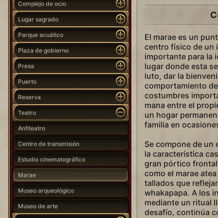
Complejo de ocio
C
Lugar sagrado
Parque acuático
El marae es un punt
centro físico de un 
Plaza de gobierno
importante para la id
lugar donde esta se
Presa
luto, dar la bienven
Puerto
comportamiento den
costumbres importan
Reserva
mana entre el propie
Teatro
un hogar permanente
familia en ocasione
Anfiteatro
Se compone de un es
Centro de transmisión
la característica c
Estudio cinematográfico
gran pórtico fronta
como el marae atea
Marae
tallados que refleja
Museo arqueológico
whakapapa. A los in
mediante un ritual 
Museo de arte
desafío, continúa c