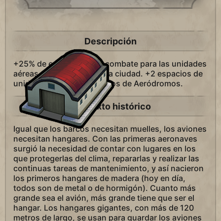
Descripción
+25% de experiencia de combate para las unidades
aéreas entrenadas en esta ciudad. +2 espacios de
unidades aéreas en distritos de Aeródromos.
Contexto histórico
Igual que los barcos necesitan muelles, los aviones
necesitan hangares. Con las primeras aeronaves
surgió la necesidad de contar con lugares en los
que protegerlas del clima, repararlas y realizar las
continuas tareas de mantenimiento, y así nacieron
los primeros hangares de madera (hoy en día,
todos son de metal o de hormigón). Cuanto más
grande sea el avión, más grande tiene que ser el
hangar. Los hangares gigantes, con más de 120
metros de largo, se usan para guardar los aviones