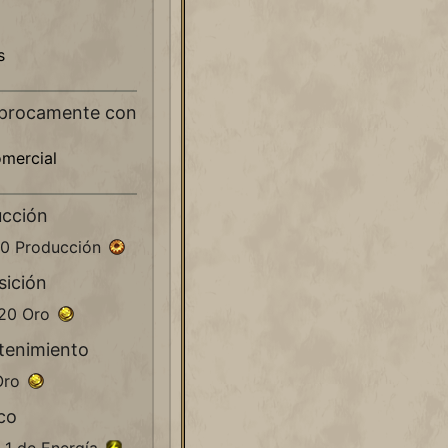
s
íprocamente con
mercial
ucción
80 Producción
sición
520 Oro
tenimiento
 Oro
co