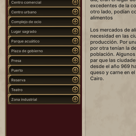
Centro comercial
excedentes de la co
otro lado, podían co
Centro urbano
alimentos
Complejo de ocio
Los mercados de al
Lugar sagrado
necesidad en las c
Parque acuático
producción. Por un
por otra tenían la d
Plaza de gobierno
población. Algunos
par que las ciudad
Presa
desde el año 969 h
Puerto
queso y carne en el
Cairo.
Reserva
Teatro
Zona industrial