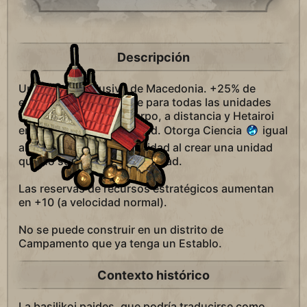
Descripción
Un edificio exclusivo de Macedonia. +25% de
experiencia de combate para todas las unidades
terrestres cuerpo a cuerpo, a distancia y Hetairoi
entrenadas en esta ciudad. Otorga Ciencia
igual
al 25% del coste de la unidad al crear una unidad
que no sea civil en esta ciudad.
Las reservas de recursos estratégicos aumentan
en +10 (a velocidad normal).
No se puede construir en un distrito de
Campamento que ya tenga un Establo.
Contexto histórico
La basilikoi paides, que podría traducirse como