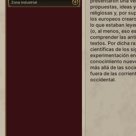
presentaron una ver
Zona industrial
propuestas, ideas y 
religiosas y, por su
los europeos crear
lo que estaban leye
(o, al menos, eso e
comprender las ant
textos. Por dicha r
científicas de los s
experimentación en 
conocimiento nuevo 
más allá de las soc
fuera de las corrie
occidental.