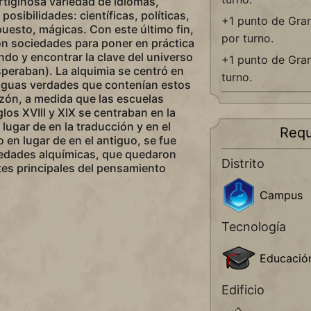
tiginosa variedad de idiomas,
posibilidades: científicas, políticas,
+1 punto de Gra
puesto, mágicas. Con este último fin,
por turno.
on sociedades para poner en práctica
ndo y encontrar la clave del universo
+1 punto de Gran
speraban). La alquimia se centró en
turno.
iguas verdades que contenían estos
azón, a medida que las escuelas
iglos XVIII y XIX se centraban en la
lugar de en la traducción y en el
Requ
en lugar de en el antiguo, se fue
iedades alquímicas, que quedaron
Distrito
ntes principales del pensamiento
Campus
Tecnología
Educació
Edificio