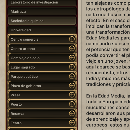
Laboratorio de investigación
tan alejadas como p
los antropólogos d
Madraza
cada una busca man
efecto. En el caso d
Sociedad alquímica
implican la transfo
Universidad
una transformación 
Edad Media les pare
Centro comercial
cambiando su esenci
Centro urbano
el potencial que te
podía convertir el 
Complejo de ocio
viejo en uno joven.
aquí aparece se bas
Lugar sagrado
renacentista, otro
Parque acuático
India y muchos más
tradiciones y práct
Plaza de gobierno
Presa
En la Edad Media, la
toda la Europa medi
Puerto
musulmanes conserv
desarrollaron sus p
Reserva
de aprendizaje y ap
Teatro
europeos, estos nu