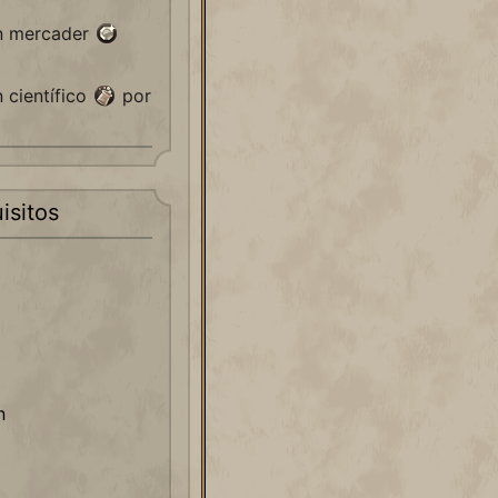
n mercader
 científico
por
isitos
n