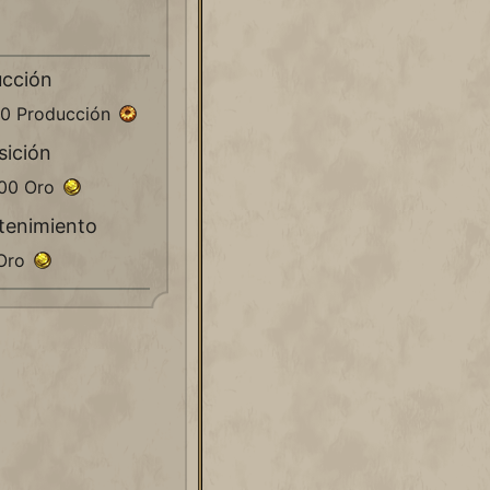
a
ucción
50 Producción
sición
000 Oro
tenimiento
 Oro