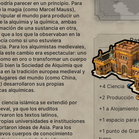
odría parecer en un principio. Para
e la magia (como Marcel Mauss),
ipular el mundo para producir un
e la alquimia y la química, ambas
rmación de una sustancia en otra,
que a los que la observaban en la
Ra
cía como si uno estuviera
a. Para los alquimistas medievales,
nía este cambio era espectacular: uno
Sustituye a
plomo en oro o transformar un cuerpo
 Si bien la Sociedad de Alquimia que
Universid
a en la tradición europea medieval y
s lugares del mundo (como China,
) desarrollaron sus propias
+4 Ciencia
icas alquímicas.
+2 Producción
 ciencia islámica se extendió por
eval, ya que los eruditos
+1 a Alojamient
aron los textos latinos,
+1 espacio para
ropias universidades e instituciones
ortaron ideas de Asia. Para los
+1 punto de Gra
evos cuerpos de conocimiento
turno.