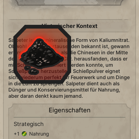
Historischer Kontext
Salpeter ist die mineralische Form von Kaliumnitrat.
Obwohl er seit Jahrtausenden bekannt ist, gewann
er erst an Bedeutung, als die Chinesen in der Mitte
des 1. Jahrhunderts n. Chr. herausfanden, dass er
mit Schwefel kombiniert werden konnte, um
Schießpulver herzustellen. Schießpulver eignet
sich wiederum perfekt für Feuerwerk und um Dinge
in die Luft zu sprengen. Salpeter dient auch als
Dünger und Konservierungsmittel für Nahrung,
aber daran denkt kaum jemand.
Eigenschaften
Strategisch
+1
Nahrung